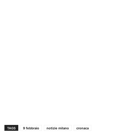
TAGS
9 febbraio
notizie milano
cronaca