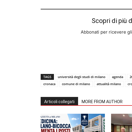
Scopri di più 
Abbonati per ricevere gli u
TAGS
università degli studi di milano
agenda
2
cronaca
comune di milano
attualità milano
cr
Articoli collegati
MORE FROM AUTHOR