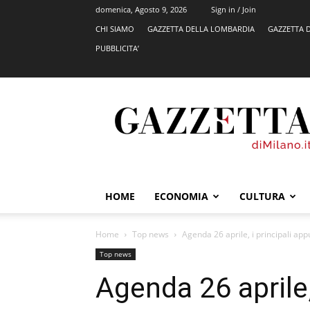
domenica, Agosto 9, 2026
Sign in / Join
CHI SIAMO
GAZZETTA DELLA LOMBARDIA
GAZZETTA 
PUBBLICITA’
GazzettadiMilano.it
HOME
ECONOMIA
CULTURA
Home
Top news
Agenda 26 aprile, i principali app
Top news
Agenda 26 aprile, 