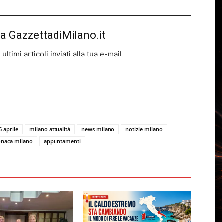
da GazzettadiMilano.it
ltimi articoli inviati alla tua e-mail.
6 aprile
milano attualità
news milano
notizie milano
onaca milano
appuntamenti