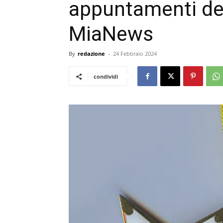
appuntamenti del
MiaNews
By
redazione
-
24 Febbraio 2024
condividi