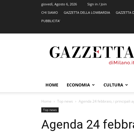
giovedì, Agosto 6, 2026
Sign in / Join
CHI SIAMO
GAZZETTA DELLA LOMBARDIA
GAZZETTA 
PUBBLICITA’
GazzettadiMilano.it
HOME
ECONOMIA
CULTURA
Home
Top news
Agenda 24 febbraio, i principali
Top news
Agenda 24 febbrai