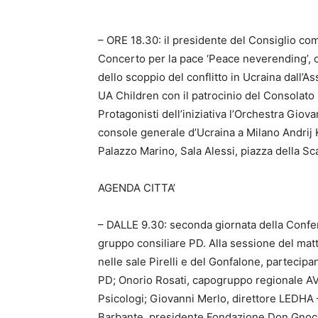
– ORE 18.30: il presidente del Consiglio comu
Concerto per la pace ‘Peace neverending’, 
dello scoppio del conflitto in Ucraina dall’A
UA Children con il patrocinio del Consolato
Protagonisti dell’iniziativa l’Orchestra Giov
console generale d’Ucraina a Milano Andrij 
Palazzo Marino, Sala Alessi, piazza della Sc
AGENDA CITTA’
– DALLE 9.30: seconda giornata della Confer
gruppo consiliare PD. Alla sessione del mattin
nelle sale Pirelli e del Gonfalone, partecipan
PD; Onorio Rosati, capogruppo regionale AVS
Psicologi; Giovanni Merlo, direttore LEDHA –
Barbante, presidente Fondazione Don Gnocch