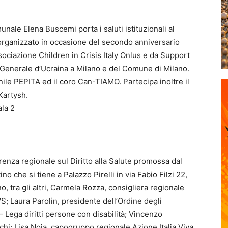
nale Elena Buscemi porta i saluti istituzionali al
organizzato in occasione del secondo anniversario
ssociazione Children in Crisis Italy Onlus e da Support
 Generale d’Ucraina a Milano e del Comune di Milano.
anile PEPITA ed il coro Can-TIAMO. Partecipa inoltre il
Kartysh.
ala 2
enza regionale sul Diritto alla Salute promossa dal
o che si tiene a Palazzo Pirelli in via Fabio Filzi 22,
o, tra gli altri, Carmela Rozza, consigliera regionale
; Laura Parolin, presidente dell’Ordine degli
 Lega diritti persone con disabilità; Vincenzo
i; Lisa Noja, capogruppo regionale Azione Italia Viva