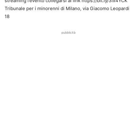
streaming l’evento collegarsi al link https://bit.ly/3ix4YCK
Tribunale per i minorenni di Milano, via Giacomo Leopardi
18
pubblicità