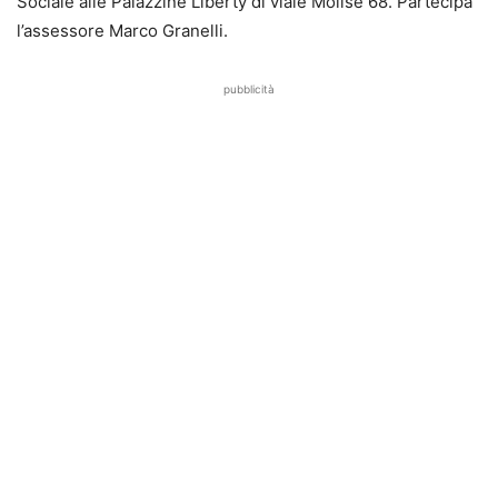
Sociale alle Palazzine Liberty di viale Molise 68. Partecipa
l’assessore Marco Granelli.
pubblicità