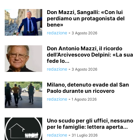
Don Mazzi, Sangalli: «Con lui
perdiamo un protagonista del
bene»
redazione
-
3 Agosto 2026
Don Antonio Mazzi, il ricordo
dell’Arcivescovo Delpini: «La sua
fede lo...
redazione
-
3 Agosto 2026
Milano, detenuto evade dal San
Paolo durante un ricovero
redazione
-
1 Agosto 2026
Uno scudo per gli uffici, nessuno
per le famiglie: lettera aperta...
redazione
-
31 Luglio 2026