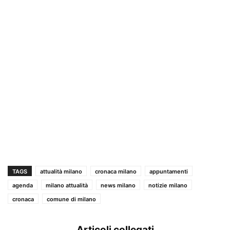
TAGS
attualità milano
cronaca milano
appuntamenti
agenda
milano attualità
news milano
notizie milano
cronaca
comune di milano
Articoli collegati