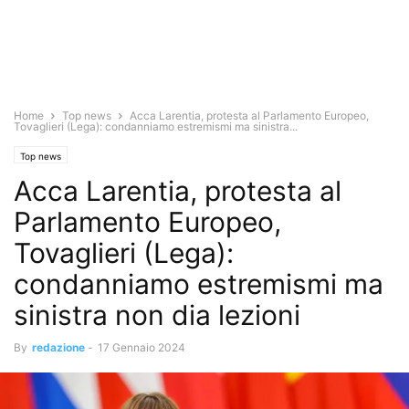
Home
Top news
Acca Larentia, protesta al Parlamento Europeo,
Tovaglieri (Lega): condanniamo estremismi ma sinistra...
Top news
Acca Larentia, protesta al
Parlamento Europeo,
Tovaglieri (Lega):
condanniamo estremismi ma
sinistra non dia lezioni
By
redazione
-
17 Gennaio 2024