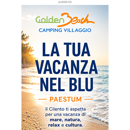
pubblicità