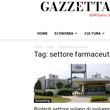
GazzettadiMilano.it
HOME
ECONOMIA
CULTURA
Home
Tags
Settore farmaceutico
Tag: settore farmaceut
Storytelling
Biotech settore volano di svilupp