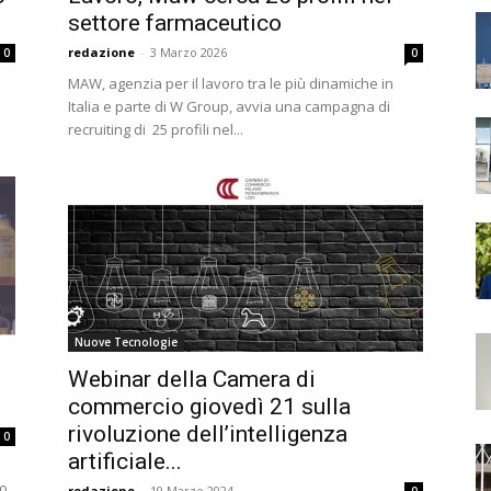
settore farmaceutico
redazione
-
3 Marzo 2026
0
0
MAW, agenzia per il lavoro tra le più dinamiche in
Italia e parte di W Group, avvia una campagna di
recruiting di 25 profili nel...
Nuove Tecnologie
Webinar della Camera di
commercio giovedì 21 sulla
rivoluzione dell’intelligenza
0
artificiale...
0
redazione
-
19 Marzo 2024