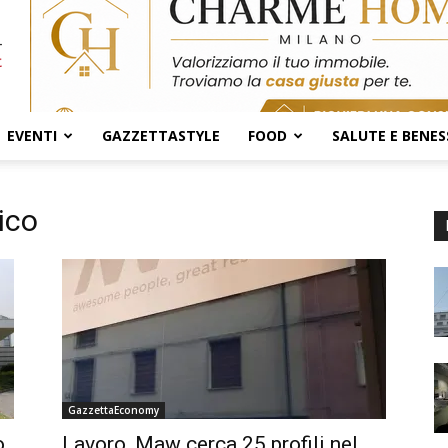
EVENTI
GAZZETTASTYLE
FOOD
SALUTE E BENES
ico
GazzettaEconomy
o
Lavoro, Maw cerca 25 profili nel