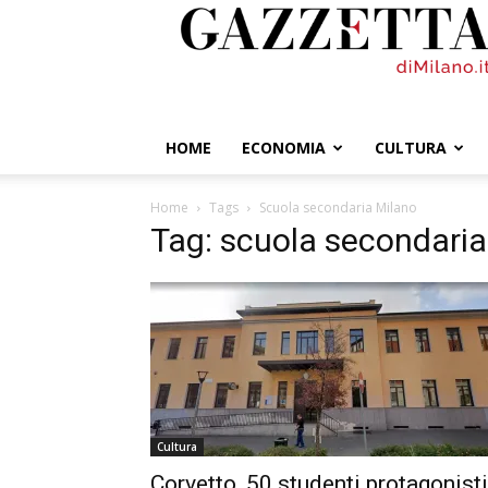
GazzettadiMilano.it
HOME
ECONOMIA
CULTURA
Home
Tags
Scuola secondaria Milano
Tag: scuola secondaria
Cultura
Corvetto, 50 studenti protagonisti