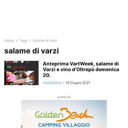
Home
Tags
Salame di varzi
salame di varzi
Anteprima VartWeek, salame di
Varzi e vino d’Oltrepò domenica
20.
redazione
-
18 Giugno 2021
pubblicità