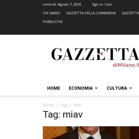
venerdì, Agosto 7, 2026
Sign in / Join
CHI SIAMO
GAZZETTA DELLA LOMBARDIA
GAZZETTA
PUBBLICITA’
GazzettadiMilano.it
HOME
ECONOMIA
CULTURA
Home
Tags
Miav
Tag: miav