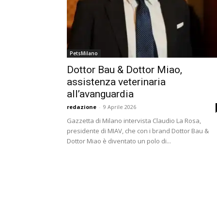
PetsMilano
Dottor Bau & Dottor Miao,
assistenza veterinaria
all’avanguardia
redazione
-
9 Aprile 2026
Gazzetta di Milano intervista Claudio La Rosa,
presidente di MIAV, che con i brand Dottor Bau &
Dottor Miao è diventato un polo di...