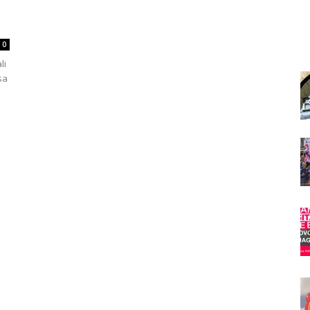
0
li
sa