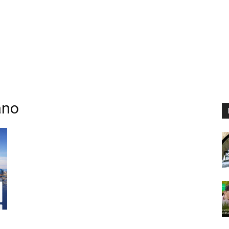
ano
n