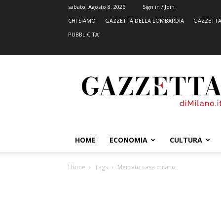
sabato, Agosto 8, 2026
Sign in / Join
CHI SIAMO
GAZZETTA DELLA LOMBARDIA
GAZZETTA
PUBBLICITA’
GazzettadiMilano.it
HOME
ECONOMIA
CULTURA
Home
Tags
Mercato casa milano