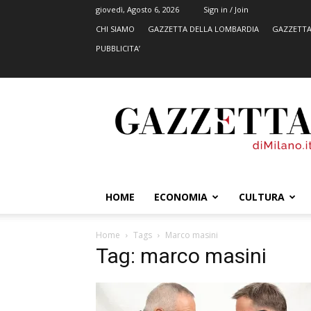
giovedì, Agosto 6, 2026
Sign in / Join
CHI SIAMO
GAZZETTA DELLA LOMBARDIA
GAZZETTA
PUBBLICITA’
GazzettadiMilano.it
HOME
ECONOMIA
CULTURA
Home
Tags
Marco masini
Tag: marco masini