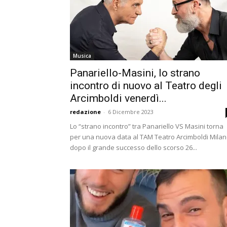
Musica
Panariello-Masini, lo strano
incontro di nuovo al Teatro degli
Arcimboldi venerdì...
redazione
-
6 Dicembre 2023
Lo “strano incontro” tra Panariello VS Masini torna
per una nuova data al TAM Teatro Arcimboldi Milan
dopo il grande successo dello scorso 26...