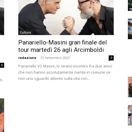
Cultura
Panariello-Masini gran finale del
tour martedì 26 agli Arcimboldi
redazione
-
25 Settembre 2023
0
0
Panariello VS Masini, lo strano incontro fra due amici
che non hanno assolutamente niente in comune se
non uno sguardo attento sulla vita con...
o,