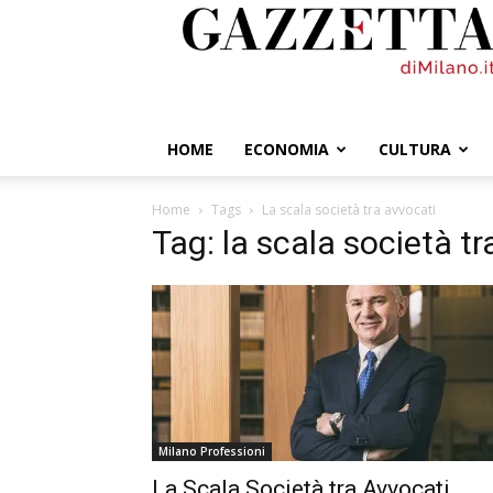
GazzettadiMilano.it
HOME
ECONOMIA
CULTURA
Home
Tags
La scala società tra avvocati
Tag: la scala società tr
Milano Professioni
La Scala Società tra Avvocati