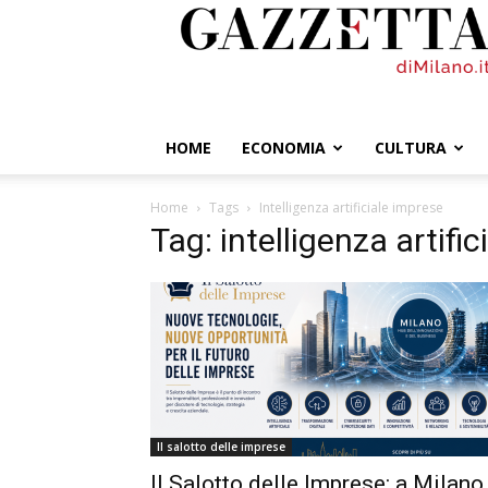
GazzettadiMilano.it
HOME
ECONOMIA
CULTURA
Home
Tags
Intelligenza artificiale imprese
Tag: intelligenza artifi
Il salotto delle imprese
Il Salotto delle Imprese: a Milano 