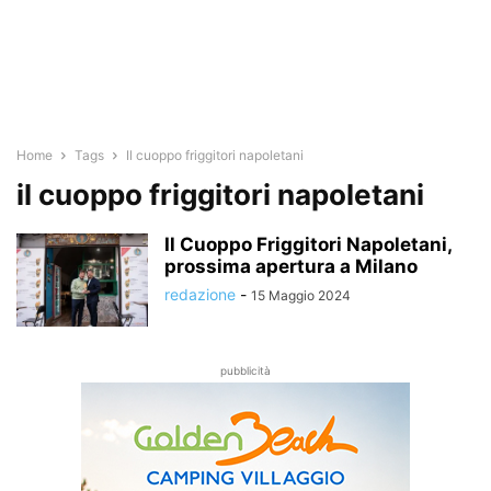
Home
Tags
Il cuoppo friggitori napoletani
il cuoppo friggitori napoletani
Il Cuoppo Friggitori Napoletani,
prossima apertura a Milano
redazione
-
15 Maggio 2024
pubblicità