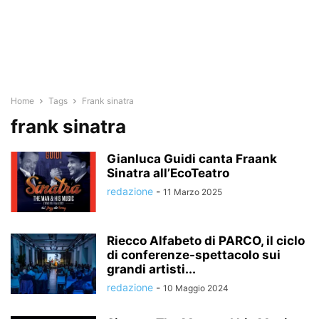
Home
Tags
Frank sinatra
frank sinatra
Gianluca Guidi canta Fraank
Sinatra all’EcoTeatro
redazione
-
11 Marzo 2025
Riecco Alfabeto di PARCO, il ciclo
di conferenze-spettacolo sui
grandi artisti...
redazione
-
10 Maggio 2024