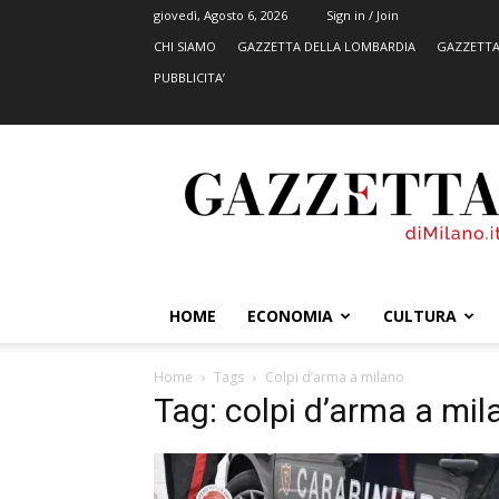
giovedì, Agosto 6, 2026
Sign in / Join
CHI SIAMO
GAZZETTA DELLA LOMBARDIA
GAZZETTA
PUBBLICITA’
GazzettadiMilano.it
HOME
ECONOMIA
CULTURA
Home
Tags
Colpi d’arma a milano
Tag: colpi d’arma a mil