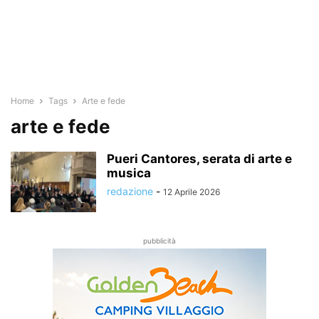
Home
Tags
Arte e fede
arte e fede
Pueri Cantores, serata di arte e
musica
redazione
-
12 Aprile 2026
pubblicità