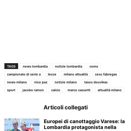
TAGS
news lombardia
notizie lombardia
como
campionato di serie a
lecce
milano attualità
cesc fabregas
news milano
nico paz
notizie milano
tasos douvikas
sport
jacobo ramon
calcio
marco cassetti
attualità milano
Articoli collegati
Europei di canottaggio Varese: la
Lombardia protagonista nella