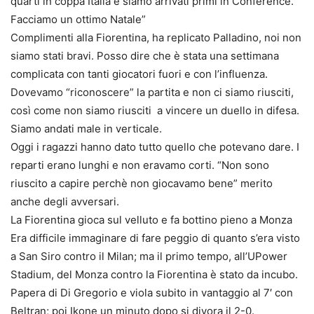
quarti in coppa Italia e siamo arrivati primi in Conference.
Facciamo un ottimo Natale”
Complimenti alla Fiorentina, ha replicato Palladino, noi non
siamo stati bravi. Posso dire che è stata una settimana
complicata con tanti giocatori fuori e con l’influenza.
Dovevamo “riconoscere” la partita e non ci siamo riusciti,
così come non siamo riusciti a vincere un duello in difesa.
Siamo andati male in verticale.
Oggi i ragazzi hanno dato tutto quello che potevano dare. I
reparti erano lunghi e non eravamo corti. “Non sono
riuscito a capire perchè non giocavamo bene” merito
anche degli avversari.
La Fiorentina gioca sul velluto e fa bottino pieno a Monza
Era difficile immaginare di fare peggio di quanto s’era visto
a San Siro contro il Milan; ma il primo tempo, all’UPower
Stadium, del Monza contro la Fiorentina è stato da incubo.
Papera di Di Gregorio e viola subito in vantaggio al 7′ con
Beltran; poi Ikone un minuto dopo si divora il 2-0.