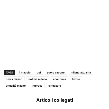
TAGS
1 maggio
ugl
paolo capone
milano attualità
news milano
notizie milano
economia
lavoro
attualità milano
impresa
sindacato
Articoli collegati