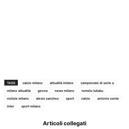
TAGS
calcio milano
attualità milano
campionato di serie a
milano attualità
genoa
news milano
romelu lukaku
notizie milano
alexis sanchez
sport
calcio
antonio conte
inter
sport milano
Articoli collegati