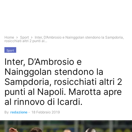
Home
Sport
Inter, D’Ambrosio e Nainggolan stendono la Sampdoria,
rosicchiati altri 2 punti al...
Sport
Inter, D’Ambrosio e
Nainggolan stendono la
Sampdoria, rosicchiati altri 2
punti al Napoli. Marotta apre
al rinnovo di Icardi.
By
redazione
-
18 Febbraio 2019