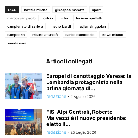
TAGS
notizie milano
giuseppe marotta
sport
marco giampaolo
calcio
inter
luciano spalletti
campionato di serie a
mauro icardi
radja nainggolan
sampdoria
milano attualità
danilo d'ambrosio
news milano
wanda nara
Articoli collegati
Europei di canottaggio Varese: la
Lombardia protagonista nella
prima giornata di...
redazione
-
2 Agosto 2026
FISI Alpi Centrali, Roberto
Malvezzi è il nuovo presidente:
eletto il...
redazione
-
25 Luglio 2026