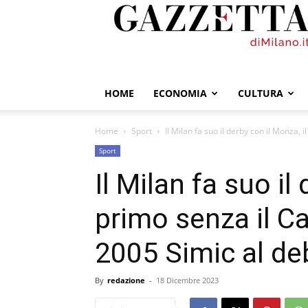
GazzettadiMilano.it
HOME
ECONOMIA
CULTURA
Home
Sport
Il Milan fa suo il derby con il Monza, i
Sport
Il Milan fa suo il
primo senza il Ca
2005 Simic al de
By
redazione
-
18 Dicembre 2023