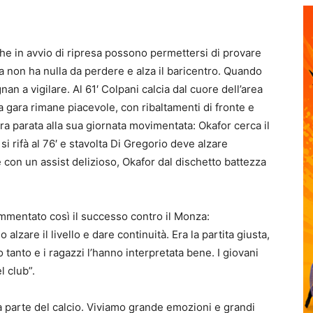
 che in avvio di ripresa possono permettersi di provare
a non ha nulla da perdere e alza il baricentro. Quando
gnan a vigilare. Al 61′ Colpani calcia dal cuore dell’area
a gara rimane piacevole, con ribaltamenti di fronte e
tra parata alla sua giornata movimentata: Okafor cerca il
 si rifà al 76′ e stavolta Di Gregorio deve alzare
 con un assist delizioso, Okafor dal dischetto battezza
mmentato così il successo contro il Monza:
lzare il livello e dare continuità. Era la partita giusta,
anto e i ragazzi l’hanno interpretata bene. I giovani
l club”.
fa parte del calcio. Viviamo grande emozioni e grandi