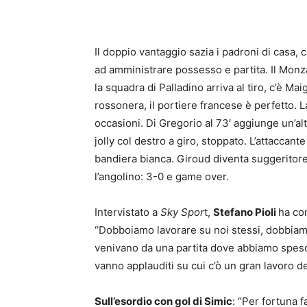
Il doppio vantaggio sazia i padroni di casa,
ad amministrare possesso e partita. Il Monz
la squadra di Palladino arriva al tiro, c’è Mai
rossonera, il portiere francese è perfetto. L
occasioni. Di Gregorio al 73′ aggiunge un’al
jolly col destro a giro, stoppato. L’attaccante
bandiera bianca. Giroud diventa suggeritore
l’angolino: 3-0 e game over.
Intervistato a
Sky Spor
t,
Stefano Pioli
ha co
“Dobboiamo lavorare su noi stessi, dobbiamo a
venivano da una partita dove abbiamo speso t
vanno applauditi su cui c’ò un gran lavoro de
Sull’esordio con gol di Simic
: “Per fortuna 