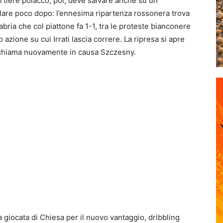
rtiere polacco, poi, deve salvare anche su un
lare poco dopo: l’ennesima ripartenza rossonera trova
bria che col piattone fa 1-1, tra le proteste bianconere
azione su cui Irrati lascia correre. La ripresa si apre
e chiama nuovamente in causa Szczesny.
 giocata di Chiesa per il nuovo vantaggio, dribbling