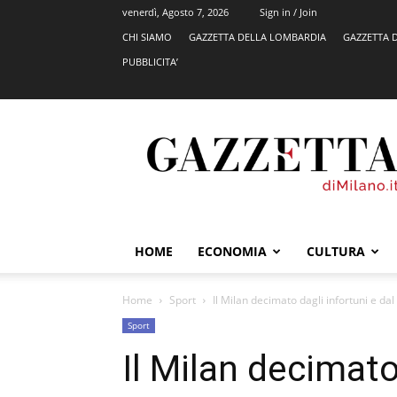
venerdì, Agosto 7, 2026
Sign in / Join
CHI SIAMO
GAZZETTA DELLA LOMBARDIA
GAZZETTA 
PUBBLICITA’
GazzettadiMilano.it
HOME
ECONOMIA
CULTURA
Home
Sport
Il Milan decimato dagli infortuni e dal
Sport
Il Milan decimato