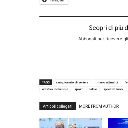
Telegram
Scopri di più 
Abbonati per ricevere gli u
TAGS
campionato di serie a
milano attualità
fe
weston mckennie
sport
calcio
sport milano
Articoli collegati
MORE FROM AUTHOR