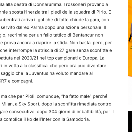
nfila alla destra di Donnarumma. I rossoneri provano a
e sposta l’inerzia tra i piedi della squadra di Pirlo. E
ubentrati arriva il gol che di fatto chiude la gara, con
i servito dall’ex Parma dopo una azione personale. Il
o, recrimina per un fallo tattico di Bentancur non
e prova ancora a riaprire la sfida. Non basta, però, per
 che interrompe la striscia di 27 gare senza sconfitte e
battuta nel 2020/21 nei top campionati d’Europa. La
 in vetta alla classifica, che però ora può diventare
essaggio che la Juventus ha voluto mandare al
 CR7 e compagni.
a ma che per Pioli, comunque, “ha fatto male” perché
 Milan, a Sky Sport, dopo la sconfitta rimediata contro
are consecutive, dopo 304 giorni di imbattibilità, per il
 complice il ko dell’Inter con la Sampdoria.