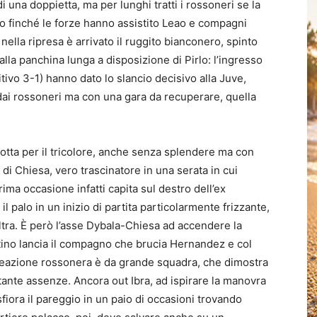
di una doppietta, ma per lunghi tratti i rossoneri se la
no finché le forze hanno assistito Leao e compagni
ella ripresa è arrivato il ruggito bianconero, spinto
dalla panchina lunga a disposizione di Pirlo: l’ingresso
itivo 3-1) hanno dato lo slancio decisivo alla Juve,
 dai rossoneri ma con una gara da recuperare, quella
lotta per il tricolore, anche senza splendere ma con
di Chiesa, vero trascinatore in una serata in cui
ima occasione infatti capita sul destro dell’ex
il palo in un inizio di partita particolarmente frizzante,
ltra. È però l’asse Dybala-Chiesa ad accendere la
entino lancia il compagno che brucia Hernandez e col
a reazione rossonera è da grande squadra, che dimostra
ante assenze. Ancora out Ibra, ad ispirare la manovra
sfiora il pareggio in un paio di occasioni trovando