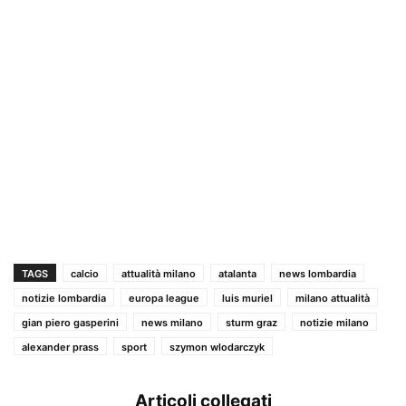
TAGS
calcio
attualità milano
atalanta
news lombardia
notizie lombardia
europa league
luis muriel
milano attualità
gian piero gasperini
news milano
sturm graz
notizie milano
alexander prass
sport
szymon wlodarczyk
Articoli collegati