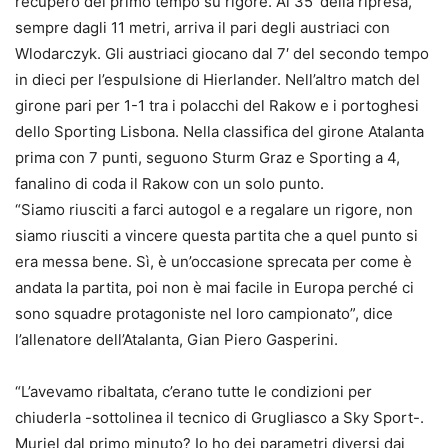
recupero del primo tempo su rigore. Al 35′ della ripresa,
sempre dagli 11 metri, arriva il pari degli austriaci con
Wlodarczyk. Gli austriaci giocano dal 7′ del secondo tempo
in dieci per l’espulsione di Hierlander. Nell’altro match del
girone pari per 1-1 tra i polacchi del Rakow e i portoghesi
dello Sporting Lisbona. Nella classifica del girone Atalanta
prima con 7 punti, seguono Sturm Graz e Sporting a 4,
fanalino di coda il Rakow con un solo punto.
“Siamo riusciti a farci autogol e a regalare un rigore, non
siamo riusciti a vincere questa partita che a quel punto si
era messa bene. Sì, è un’occasione sprecata per come è
andata la partita, poi non è mai facile in Europa perché ci
sono squadre protagoniste nel loro campionato”, dice
l’allenatore dell’Atalanta, Gian Piero Gasperini.
“L’avevamo ribaltata, c’erano tutte le condizioni per
chiuderla -sottolinea il tecnico di Grugliasco a Sky Sport-.
Muriel dal primo minuto? Io ho dei parametri diversi dai