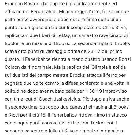
Brandon Boston che appare il più intraprendente ed
efficace nel Fenerbahce. Milano regge l’urto, forza cinque
palle perse avversarie e dopo essere finita sotto di un
punto su un gioco da tre punti completato da Chris Silva,
replica con due liberi di LeDay, un canestro ravvicinato di
Booker e un missile di Brooks. La seconda tripla di Brooks
scava otto punti di vantaggio prima de 23-17 del primo
quarto. Il Fenerbahce rientra a meno quattro usando Bonzi
Colson da 4 nominale. Ma la replica dell’Olimpia è solida
sui due lati del campo mentre Brooks attacca il ferro per
segnare due volte contro la difesa schierata e una volta in
solitudine dopo aver rubato palla per il 30-19 improvviso
con time-out di Coach Jasikevicius. Pic dopo arriva anche
il secondo time-out dopo due canestri di rapina di Brooks
e Ricci per il più 15. Il Fenerbahce ritrova ritmo in attacco
con cinque punti consecutivi di Horton-Tucker poi il
secondo canestro e fallo di Silva a rimbalzo lo riporta a