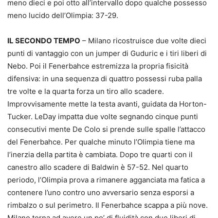
meno dieci e poi otto all’intervallo dopo qualche possesso
meno lucido dell’Olimpia: 37-29.
IL SECONDO TEMPO
– Milano ricostruisce due volte dieci
punti di vantaggio con un jumper di Guduric e i tiri liberi di
Nebo. Poi il Fenerbahce estremizza la propria fisicità
difensiva: in una sequenza di quattro possessi ruba palla
tre volte e la quarta forza un tiro allo scadere.
Improvvisamente mette la testa avanti, guidata da Horton-
Tucker. LeDay impatta due volte segnando cinque punti
consecutivi mente De Colo si prende sulle spalle l’attacco
del Fenerbahce. Per qualche minuto l’Olimpia tiene ma
l’inerzia della partita è cambiata. Dopo tre quarti con il
canestro allo scadere di Baldwin è 57-52. Nel quarto
periodo, l’Olimpia prova a rimanere agganciata ma fatica a
contenere l’uno contro uno avversario senza esporsi a
rimbalzo o sul perimetro. Il Fenerbahce scappa a più nove.
Milano torna ad avere un po’ di fluidità con due liberi di