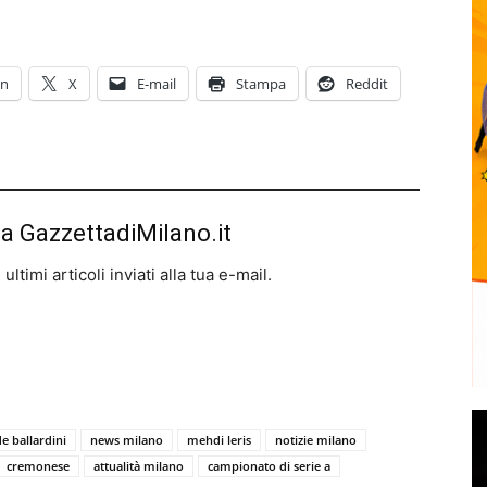
In
X
E-mail
Stampa
Reddit
da GazzettadiMilano.it
ltimi articoli inviati alla tua e-mail.
e ballardini
news milano
mehdi leris
notizie milano
cremonese
attualità milano
campionato di serie a