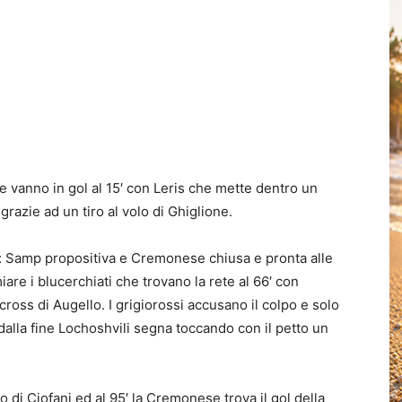
 e vanno in gol al 15′ con Leris che mette dentro un
grazie ad un tiro al volo di Ghiglione.
o: Samp propositiva e Cremonese chiusa e pronta alle
re i blucerchiati che trovano la rete al 66′ con
ross di Augello. I grigiorossi accusano il colpo e solo
 dalla fine Lochoshvili segna toccando con il petto un
 di Ciofani ed al 95′ la Cremonese trova il gol della