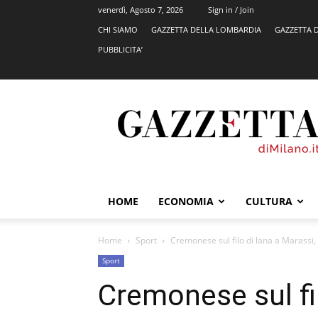
venerdì, Agosto 7, 2026
Sign in / Join
CHI SIAMO
GAZZETTA DELLA LOMBARDIA
GAZZETTA 
PUBBLICITA’
GazzettadiMilano.it
HOME
ECONOMIA
CULTURA
Home
Sport
Cremonese sul filo di lana a Marassi, 
Sport
Cremonese sul fil