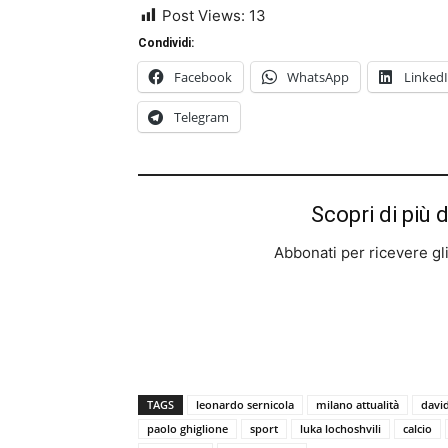
Post Views:
13
Condividi:
Facebook
WhatsApp
Linked
Telegram
Scopri di più 
Abbonati per ricevere gli u
TAGS
leonardo sernicola
milano attualità
david
paolo ghiglione
sport
luka lochoshvili
calcio