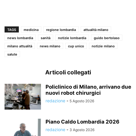
TAGS
medicina
regione lombardia
attualità milano
news lombardia
sanità
notizie lombardia
guido bertolaso
milano attualità
news milano
cup unico
notizie milano
salute
Articoli collegati
Policlinico di Milano, arrivano due
nuovi robot chirurgici
redazione
-
5 Agosto 2026
Piano Caldo Lombardia 2026
redazione
-
3 Agosto 2026