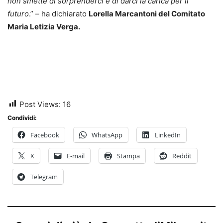
non smette di sorprenderci e di darci la carica per il
futuro
.” – ha dichiarato
Lorella Marcantoni del Comitato
Maria Letizia Verga.
Post Views:
16
Condividi:
Facebook
WhatsApp
LinkedIn
X
E-mail
Stampa
Reddit
Telegram