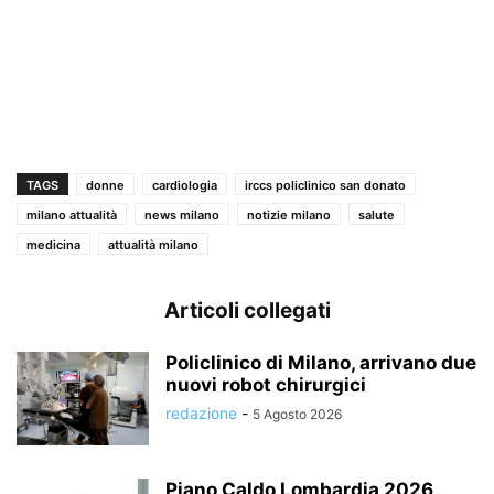
TAGS
donne
cardiologia
irccs policlinico san donato
milano attualità
news milano
notizie milano
salute
medicina
attualità milano
Articoli collegati
Policlinico di Milano, arrivano due
nuovi robot chirurgici
redazione
-
5 Agosto 2026
Piano Caldo Lombardia 2026