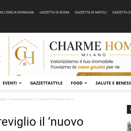
DELL’EMILIA ROMAGNA
GAZZETTA DI ROMA
GAZZETTA DI NAPOLI
GAZZETTA D
EVENTI
GAZZETTASTYLE
FOOD
SALUTE E BENES
iglio il ‘nuovo medico’ si chiama Prince e ha 4...
eviglio il ‘nuovo