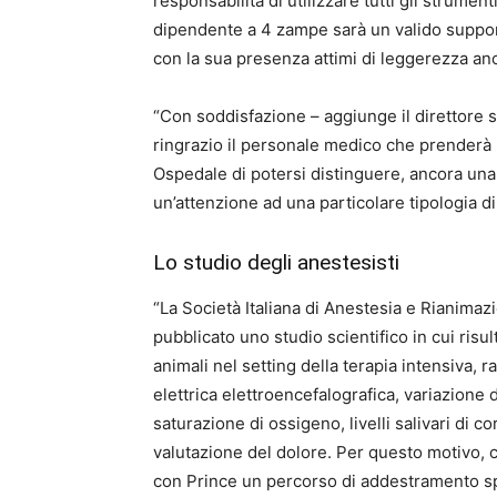
responsabilità di utilizzare tutti gli strume
dipendente a 4 zampe sarà un valido supporto
con la sua presenza attimi di leggerezza anch
“Con soddisfazione – aggiunge il direttore 
ringrazio il personale medico che prenderà 
Ospedale di potersi distinguere, ancora una v
un’attenzione ad una particolare tipologia di
Lo studio degli anestesisti
“La Società Italiana di Anestesia e Rianima
pubblicato uno studio scientifico in cui risult
animali nel setting della terapia intensiva, r
elettrica elettroencefalografica, variazione
saturazione di ossigeno, livelli salivari di c
valutazione del dolore. Per questo motivo, c
con Prince un percorso di addestramento spe