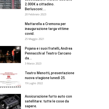
2.000€ a cittadino.
Berlusconi:...
20 Febbraio 2023
Mattarella a Cremona per
inaugurazione targa vittime
covid.
25 Maggio 2021
Pojana e i suoi fratelli, Andrea
Pennacchi al Teatro Carcano
da...
3 Marzo 2023
Teatro Menotti, presentazione
nuova stagione lunedì 25.
19 Luglio 2022
Assicurazione furto auto con
satellitare: tutte le cose da
sapere.