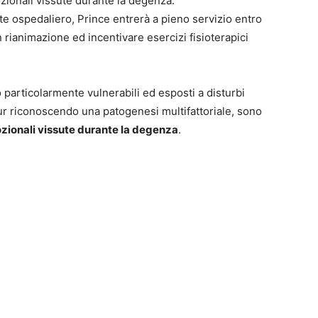
zionali vissute durante la degenza.
e ospedaliero, Prince entrerà a pieno servizio entro
n rianimazione ed incentivare esercizi fisioterapici
no particolarmente vulnerabili ed esposti a disturbi
pur riconoscendo una patogenesi multifattoriale, sono
zionali vissute durante la degenza
.