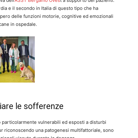
a dell’
ASST Bergamo Oves
t a supporto dei pazienti.
dia e il secondo in Italia di questo tipo che ha
cupero delle funzioni motorie, cognitive ed emozionali
 cane in ospedale.
iare le sofferenze
no particolarmente vulnerabili ed esposti a disturbi
pur riconoscendo una patogenesi multifattoriale, sono