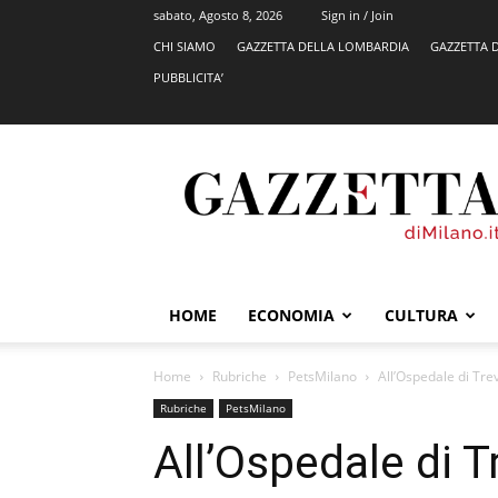
sabato, Agosto 8, 2026
Sign in / Join
CHI SIAMO
GAZZETTA DELLA LOMBARDIA
GAZZETTA 
PUBBLICITA’
GazzettadiMilano.it
HOME
ECONOMIA
CULTURA
Home
Rubriche
PetsMilano
All’Ospedale di Trev
Rubriche
PetsMilano
All’Ospedale di Tr