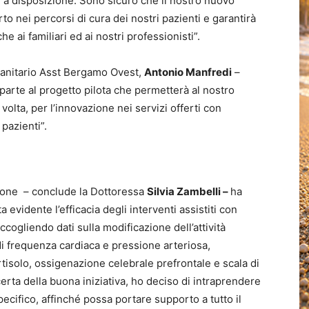
nti a disposizione. Sono sicuro che il nostro nuovo
 nei percorsi di cura dei nostri pazienti e garantirà
e ai familiari ed ai nostri professionisti”.
sanitario Asst Bergamo Ovest,
Antonio Manfredi
–
parte al progetto pilota che permetterà al nostro
olta, per l’innovazione nei servizi offerti con
 pazienti”.
zione – conclude la Dottoressa
Silvia Zambelli –
ha
a evidente l’efficacia degli interventi assistiti con
accogliendo dati sulla modificazione dell’attività
 di frequenza cardiaca e pressione arteriosa,
ortisolo, ossigenazione celebrale prefrontale e scala di
erta della buona iniziativa, ho deciso di intraprendere
cifico, affinché possa portare supporto a tutto il