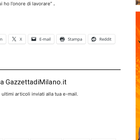
ui ho l’onore di lavorare”
.
In
X
E-mail
Stampa
Reddit
da GazzettadiMilano.it
ltimi articoli inviati alla tua e-mail.