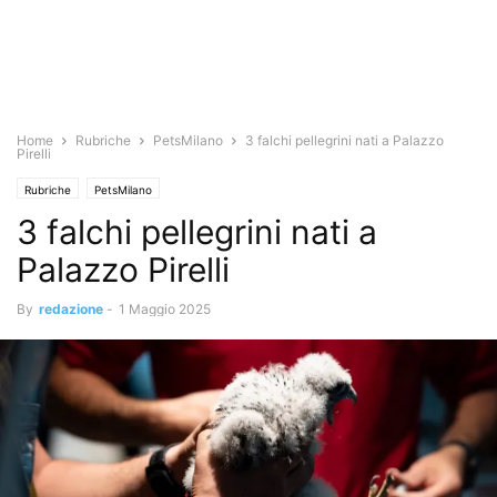
Home
Rubriche
PetsMilano
3 falchi pellegrini nati a Palazzo
Pirelli
Rubriche
PetsMilano
3 falchi pellegrini nati a
Palazzo Pirelli
By
redazione
-
1 Maggio 2025