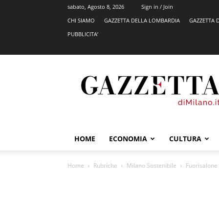
sabato, Agosto 8, 2026
Sign in / Join
CHI SIAMO
GAZZETTA DELLA LOMBARDIA
GAZZETTA 
PUBBLICITA’
GazzettadiMilano.it
HOME
ECONOMIA
CULTURA
Home
Rubriche
Milano Sostenibile
Fuorisalone 