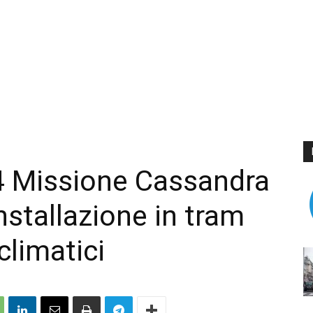
4 Missione Cassandra
nstallazione in tram
limatici