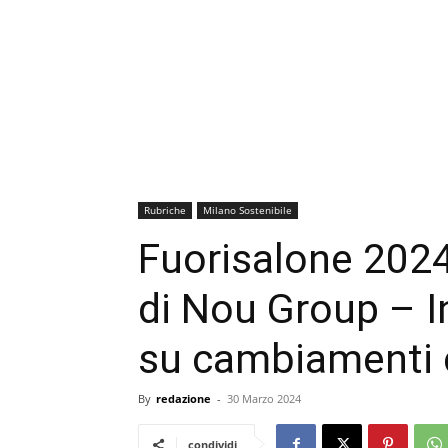
Rubriche
Milano Sostenibile
Fuorisalone 202
di Nou Group – I
su cambiamenti c
By
redazione
-
30 Marzo 2024
condividi