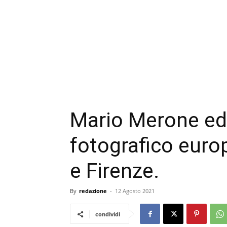
Mario Merone ed 
fotografico europ
e Firenze.
By
redazione
-
12 Agosto 2021
condividi