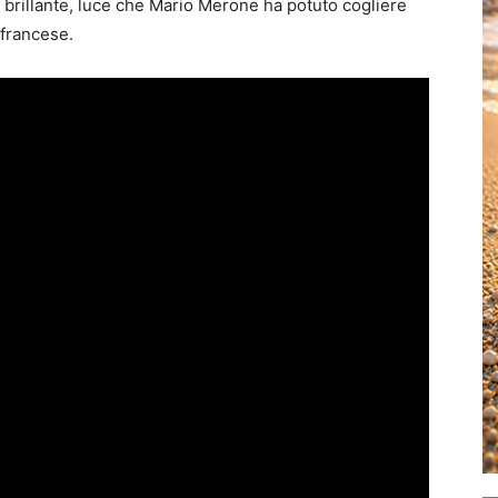
 brillante, luce che Mario Merone ha potuto cogliere
 francese.