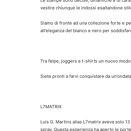
Le stampe sono decise, dinamiche e di cara
vestire chiunque le indossi esaltandone sti
Siamo di fronte ad una collezione forte e pe
all’eleganza del bianco e nero per soddisfare 
Tra felpe, joggers e t-shirts un nuovo modo 
Siete pronti a farvi conquistare da un’ondat
L7MATRIX
Luis G. Martins alias L7matrix aveva solo 13
spray. Questa esperienza ha aperto le porte 