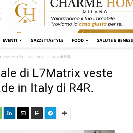
EVENTI
GAZZETTASTYLE
FOOD
SALUTE E BENES
rix veste lo Streetwear made in Italy di R4R.
nale di L7Matrix veste
e in Italy di R4R.