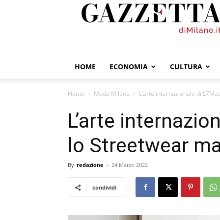
GazzettadiMilano.it
HOME
ECONOMIA
CULTURA
Home
Moda Milano
L’arte internazionale di L7Mat
L’arte internazio
lo Streetwear mad
By
redazione
-
24 Marzo 2022
condividi