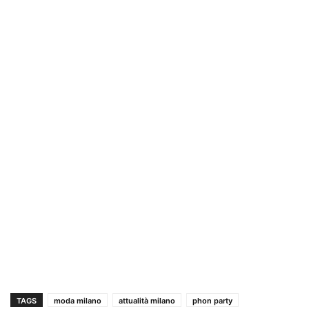
TAGS
moda milano
attualità milano
phon party