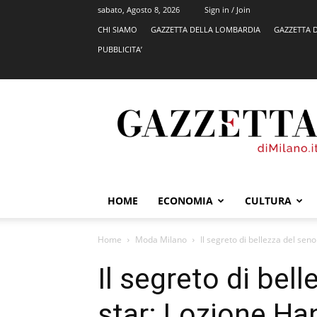
sabato, Agosto 8, 2026
Sign in / Join
CHI SIAMO
GAZZETTA DELLA LOMBARDIA
GAZZETTA 
PUBBLICITA’
GazzettadiMilano.it
HOME
ECONOMIA
CULTURA
Home
Moda Milano
Il segreto di bellezza del sen
Il segreto di bell
star: Lozione Ha