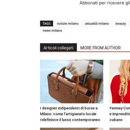
Abbonati per ricevere gli u
TAGS
notizie milano
attualità milano
beauty
news milano
Articoli collegati
MORE FROM AUTHOR
I designer indipendenti di borse a
Yenisey Con
Milano: come l’artigianato locale
e imprenditri
ridefinisce il lusso contemporaneo
cubano