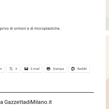
rivo di ormoni e di microplastiche.
In
X
E-mail
Stampa
Reddit
da GazzettadiMilano.it