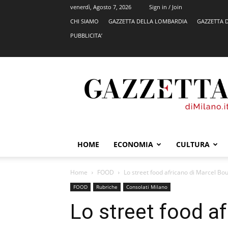
venerdì, Agosto 7, 2026
Sign in / Join
CHI SIAMO
GAZZETTA DELLA LOMBARDIA
GAZZETTA 
PUBBLICITA’
GazzettadiMilano.it
HOME
ECONOMIA
CULTURA
Home
FOOD
Lo street food africano di Marcel Bo
FOOD
Rubriche
Consolati Milano
Lo street food af