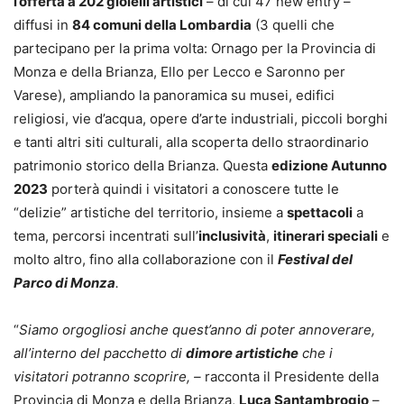
l’offerta a 202 gioielli
artistici
– di cui 47 new entry –
diffusi in
84 comuni della Lombardia
(3 quelli che
partecipano per la prima volta: Ornago per la Provincia di
Monza e della Brianza, Ello per Lecco e Saronno per
Varese), ampliando la panoramica su musei, edifici
religiosi, vie d’acqua, opere d’arte industriali, piccoli borghi
e tanti altri siti culturali, alla scoperta dello straordinario
patrimonio storico della Brianza. Questa
edizione Autunno
2023
porterà quindi i visitatori a conoscere tutte le
“delizie”
artistiche
del territorio, insieme a
s
pettacoli
a
tema, percorsi incentrati sull’
inclusività
,
itinerari speciali
e
molto altro, fino alla collaborazione con il
Festival del
Parco di Monza
.
“
Siamo orgogliosi anche quest’anno di poter annoverare,
all’interno del pacchetto di
dimore artistiche
che i
visitatori potranno scoprire, –
racconta il Presidente della
Provincia di Monza e della Brianza,
Luca Santambrogio
–