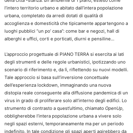
della città -stanza: un ambiente di 1 piano, esteso come
l’intero territorio urbano e abitato dall’intera popolazione
urbana, completato da arredi dotati di qualità di
accoglienza e domesticità che tipicamente appartengono a
luoghi pubblici “un po’ casa”: come bar e negozi, hall di
alberghi e uffici, corti e porticati, diurni e pensiline…
L’approccio progettuale di PIANO TERRA si esercita ai lati
degli strumenti e delle regole urbanistici, ipotizzando uno
scenario di riferimento e, da lì, riflettendo su nuovi modelli.
Tale approccio si basa sull’inversione concettuale
dell’esperienza lockdown, immaginando una nuova
distopia reale conseguente alla diffusione pandemica di un
virus in grado di proliferare solo all’interno degli edifici. Lo
strumento di contrasto a quest’ultimo, chiamato
OpenUp
,
obbligherebbe l’intera popolazione urbana a vivere solo
negli spazi esterni, temporaneamente ma per un periodo
indefinito. In tale condizione gli spazi aperti agirebbero da