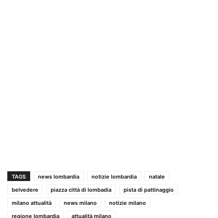
TAGS
news lombardia
notizie lombardia
natale
belvedere
piazza città di lombadia
pista di pattinaggio
milano attualità
news milano
notizie milano
regione lombardia
attualità milano