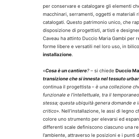
per conservare e catalogare gli elementi che 
macchinari, serramenti, oggetti e materiali 
catalogati. Questo patrimonio unico, che rap
disposizione di progettisti, artisti e design
Caveau ha attinto Duccio Maria Gambi per re
forme libere e versatili nel loro uso, in bilic
installazione
.
«
Cosa è un cantiere
?
– si chiede
Duccio Ma
transizione che si innesta nel tessuto ur
continua il progettista –
è una collezione che
funzionale e l’intellettuale, tra il temporaneo
stessa;
questa ubiquit
à genera domande e in
critico
». Nell’installazione, le assi di legno 
colore uno strumento per elevarsi ed espand
differenti scale definiscono ciascuno una rela
l’ambiente, attraverso le posizioni e i punti d