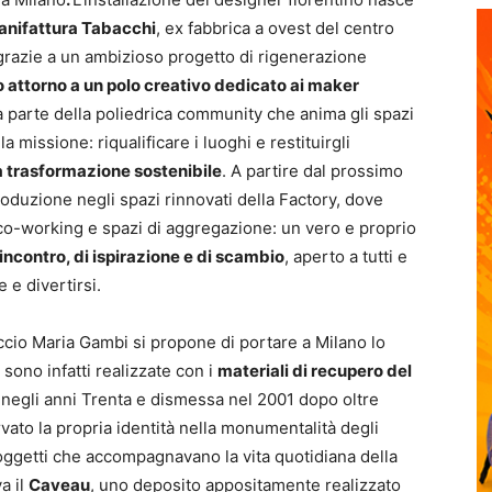
nifattura Tabacchi
, ex fabbrica a ovest del centro
 grazie a un ambizioso progetto di rigenerazione
o attorno a un polo creativo dedicato ai maker
 fa parte della poliedrica community che anima gli spazi
missione: riqualificare i luoghi e restituirgli
 la trasformazione sostenibile
. A partire dal prossimo
produzione negli spazi rinnovati della Factory, dove
 co-working e spazi di aggregazione: un vero e proprio
incontro, di ispirazione e di scambio
, aperto a tutti e
 e divertirsi.
ccio Maria Gambi si propone di portare a Milano lo
 sono infatti realizzate con i
materiali di recupero del
a negli anni Trenta e dismessa nel 2001 dopo oltre
ervato la propria identità nella monumentalità degli
i oggetti che accompagnavano la vita quotidiana della
va il
Caveau
, uno deposito appositamente realizzato