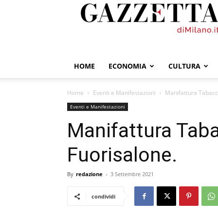
GazzettadiMilano.it
HOME
ECONOMIA
CULTURA
Home
Eventi e Manifestazioni
Manifattura Tabacch
Eventi e Manifestazioni
Manifattura Taba
Fuorisalone.
By
redazione
-
3 Settembre 2021
condividi