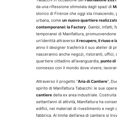
da una riflessione stimolata dagli spazi di
Ma
storico di Firenze che oggi sta rinascendo,
urbana, come
un
nuovo quartiere realizzat
contemporanei: la Factory
. Gambi, infatti,
temporanei di Manifattura, promuovendone la 
un’identità attraverso
il recupero, il riuso e
anno il designer trasferirà il suo atelier di 
nasceranno anche negozi, ristoranti, uffici,
quartiere cittadino all’avanguardia,
punto di 
connesso con il mondo dove vivere, lavorare
Attraverso il progetto “
Aria di Cantiere
”, Du
spirito di Manifattura Tabacchi: le sue opere
cantiere
della ex area industriale. Costruit
settant’anni di attività, Manifattura ha cons
edifici, nei materiali di rivestimento e negl
fabbrica. Al limite dell’area di cantiere si tro