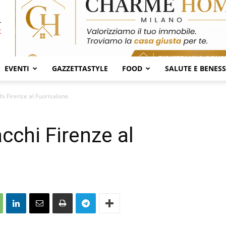
EVENTI
GAZZETTASTYLE
FOOD
SALUTE E BENES
i Firenze al Fuorisalone.
cchi Firenze al