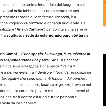
costituiscono l’anima industriale del luogo, tra cui
rinvenuti nella fabbrica e accuratamente recuperati e
presenta l’eredità di Manifattura Tabacchi, è a
er che vogliano valorizzarlo e donargli nuova vita. Dal
alizzare “
Aria di Cantiere”,
dando vita a una serie di
o tra
scultura, arredo da esterno, microarchitettura e
ria Gambi
-.
È uno spazio, è un luogo, è un universo in
bano sospendendone una parte
. “Aria Di Cantiere”
–
 gioca sulla sovrapposizione percettiva tra il
 e il permanente, tra il dentro e il fuori dell’esposizione
terrogativi che sono elementi fondanti del pensiero
che delimitano il cantiere, lasciate al grezzo, trovano nel
ere il loro carattere povero e funzionale; elementi di
zione tra il dentro e il fuori e tra la persona e
i vista da loro generati.