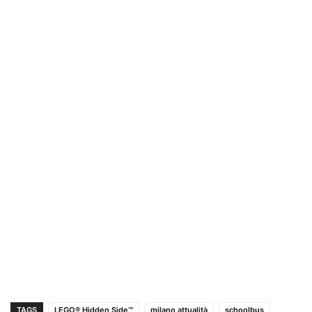
TAGS
LEGO® Hidden Side™
milano attualità
schoolbus