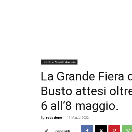
Eventi e Manifestazioni
La Grande Fiera d
Busto attesi oltr
6 all’8 maggio.
By
redazione
-
11 Marzo 2022
condividi