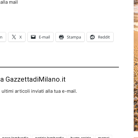
alla mail
In
X
E-mail
Stampa
Reddit
da GazzettadiMilano.it
ltimi articoli inviati alla tua e-mail.
news lombardia
notizie lombardia
busto arsizio
motori