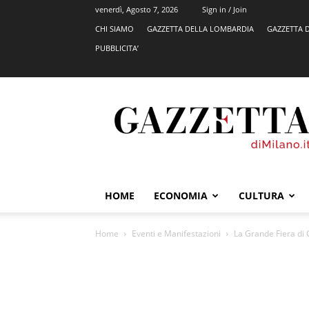
venerdì, Agosto 7, 2026
Sign in / Join
CHI SIAMO
GAZZETTA DELLA LOMBARDIA
GAZZETTA 
PUBBLICITA’
GazzettadiMilano.it
HOME
ECONOMIA
CULTURA
Home
Eventi e Manifestazioni
La Grande Fiera di C