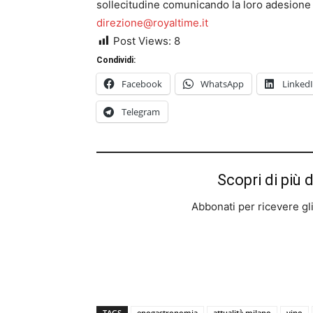
sollecitudine comunicando la loro adesione 
direzione@royaltime.it
Post Views:
8
Condividi:
Facebook
WhatsApp
Linked
Telegram
Scopri di più 
Abbonati per ricevere gli u
TAGS
enogastronomia
attualità milano
vino