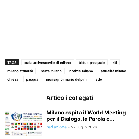
TAGS
curia arcivescovile di milano
triduo pasquale
riti
milano attualità
news milano
notizie milano
attualità milano
chiesa
pasqua
monsignor mario delpini
fede
Articoli collegati
Milano ospita il World Meeting
per il Dialogo, la Parola e...
redazione
-
22 Luglio 2026