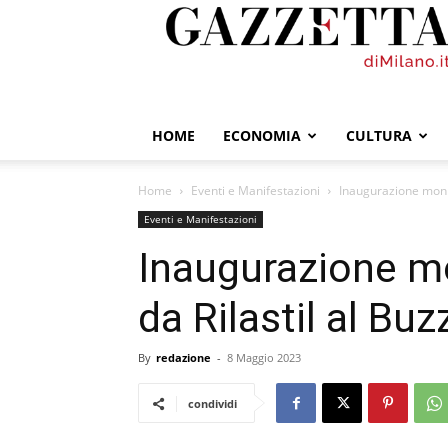
GazzettadiMilano.it
HOME
ECONOMIA
CULTURA
Home
Eventi e Manifestazioni
Inaugurazione monito
Eventi e Manifestazioni
Inaugurazione mo
da Rilastil al Buz
By
redazione
-
8 Maggio 2023
condividi