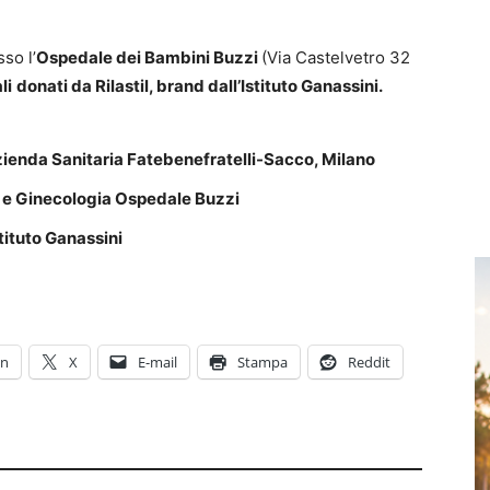
sso l’
Ospedale dei Bambini Buzzi
(Via Castelvetro 32
li
donati da Rilastil, brand dall’Istituto Ganassini.
Azienda Sanitaria Fatebenefratelli-Sacco, Milano
ia e Ginecologia Ospedale Buzzi
tituto Ganassini
In
X
E-mail
Stampa
Reddit