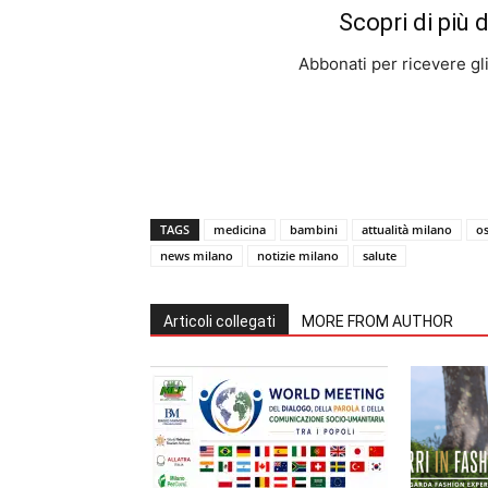
Scopri di più 
Abbonati per ricevere gli u
TAGS
medicina
bambini
attualità milano
os
news milano
notizie milano
salute
Articoli collegati
MORE FROM AUTHOR