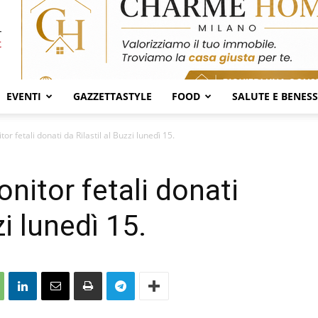
EVENTI
GAZZETTASTYLE
FOOD
SALUTE E BENES
r fetali donati da Rilastil al Buzzi lunedì 15.
nitor fetali donati
zi lunedì 15.