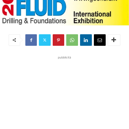
pubblicità